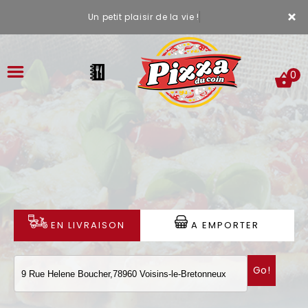
×
Un petit plaisir de la vie !
0
ACCUEIL
LA CARTE
VOTRE COMPTE
EN LIVRAISON
A EMPORTER
NOTRE RESTAURANT
Go!
VOS AVIS
MENTIONS LÉGALES